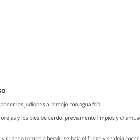
SO
 poner los judiones a remojo con agua fría.
s orejas y los pies de cerdo, previamente limpios y chamus
e y cuando rompe a hervir, se baja el fuego y se deja coce