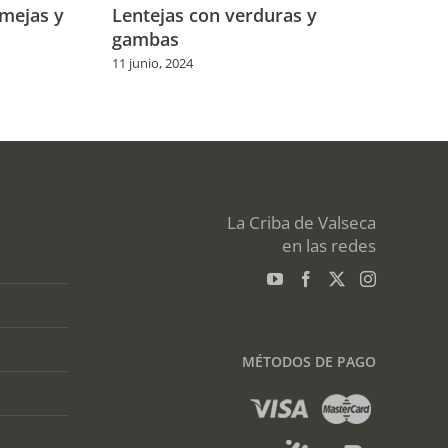
lmejas y
Lentejas con verduras y
Co
gambas
10 
11 junio, 2024
La Criba de Valseca
en las redes
MÉTODOS DE PAGO