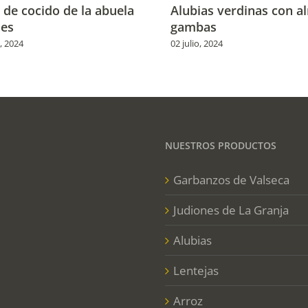
 de cocido de la abuela
Alubias verdinas con a
es
gambas
, 2024
02 julio, 2024
NUESTROS PRODUCTOS
Garbanzos de Valseca
Judiones de La Granja
Alubias
Lentejas
Arroz