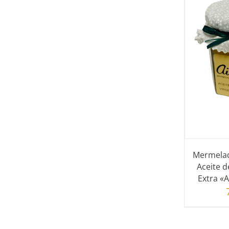
AÑAD
AÑADIR AL CARRITO
/
DETALLES
Mermelad
Aceite d
Extra «A