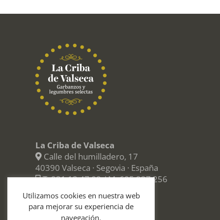
La Criba de Valseca
Calle del humilladero, 17
40390 Valseca · Segovia · España
T.
921 12 47 09
/ M.
605 927 256
info@lacribadevalseca.com
Utilizamos cookies en nuestra web
para mejorar su experiencia de
navegación.