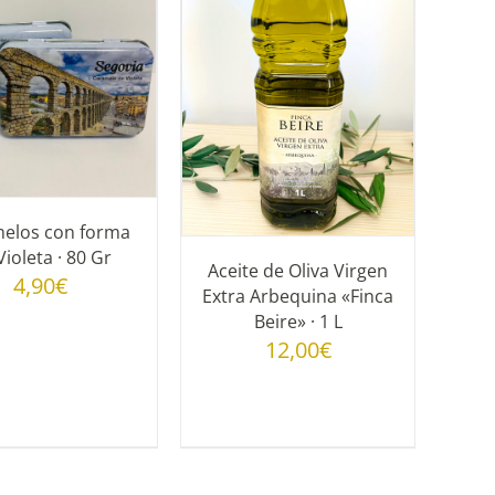
ADIR AL CARRITO
/
DETALLES
elos con forma
Violeta · 80 Gr
Aceite de Oliva Virgen
4,90
€
Extra Arbequina «Finca
Beire» · 1 L
12,00
€