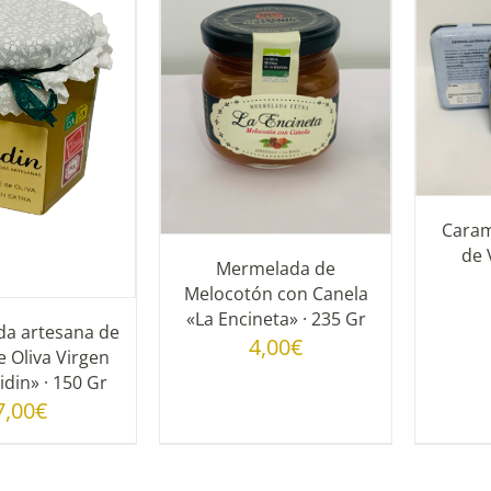
AÑADIR AL CARRITO
/
IR AL CARRITO
/
AÑ
DETALLES
DETALLES
Caram
de 
Mermelada de
Melocotón con Canela
«La Encineta» · 235 Gr
a artesana de
4,00
€
e Oliva Virgen
idin» · 150 Gr
7,00
€