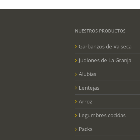
NUESTROS PRODUCTOS
Garbanzos de Valseca
Judiones de La Granja
Alubias
Lentejas
Arroz
Legumbres cocidas
Packs